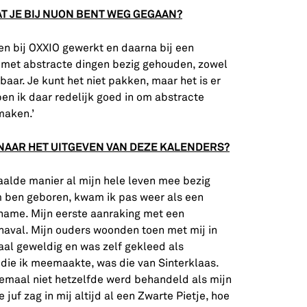
AT JE BIJ NUON BENT WEG GEGAAN?
en bij OXXIO gewerkt en daarna bij een
ijd met abstracte dingen bezig gehouden, zowel
tbaar. Je kunt het niet pakken, maar het is er
en ik daar redelijk goed in om abstracte
maken.’
 NAAR HET UITGEVEN VAN DEZE KALENDERS?
paalde manier al mijn hele leven mee bezig
 ben geboren, kwam ik pas weer als een
riname. Mijn eerste aanraking met een
naval. Mijn ouders woonden toen met mij in
aal geweldig en was zelf gekleed als
 die ik meemaakte, was die van Sinterklaas.
lemaal niet hetzelfde werd behandeld als mijn
 juf zag in mij altijd al een Zwarte Pietje, hoe