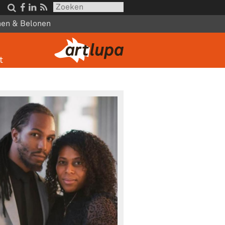




nen & Belonen
t