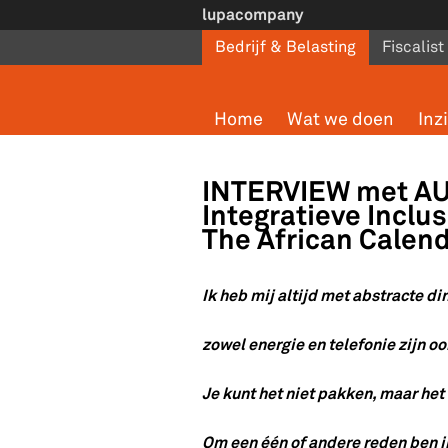
Overslaan en naar de inhoud gaan
lupacompany
Bedrijf & Belasting
Fiscalist
Home
Wat we doen
Inz
INTERVIEW met A
Integratieve Inclu
The African Calen
Ik heb mij altijd met abstracte d
zowel energie en telefonie zijn oo
Je kunt het niet pakken, maar het 
Om een één of andere reden ben i