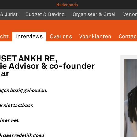
Nederlands
 & Jurist
Budget & Bewind
Organiseer & Groei
Verlo
icht
Interviews
Over ons
Voor klanten
Contac
USET ANKH RE,
sie Advisor & co-founder
dar
ingen bezig gehouden,
k niet tastbaar.
is er wel.
k daar redelijk goed