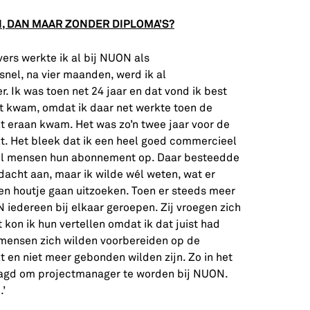
, DAN MAAR ZONDER DIPLOMA’S?
vers werkte ik al bij NUON als
snel, na vier maanden, werd ik al
 Ik was toen net 24 jaar en dat vond ik best
Dit kwam, omdat ik daar net werkte toen de
kt eraan kwam. Het was zo’n twee jaar voor de
kt. Het bleek dat ik een heel goed commercieel
 veel mensen hun abonnement op. Daar besteedde
cht aan, maar ik wilde wél weten, wat er
gen houtje gaan uitzoeken. Toen er steeds meer
iedereen bij elkaar geroepen. Zij vroegen zich
 kon ik hun vertellen omdat ik dat juist had
 mensen zich wilden voorbereiden op de
t en niet meer gebonden wilden zijn. Zo in het
raagd om projectmanager te worden bij NUON.
.’