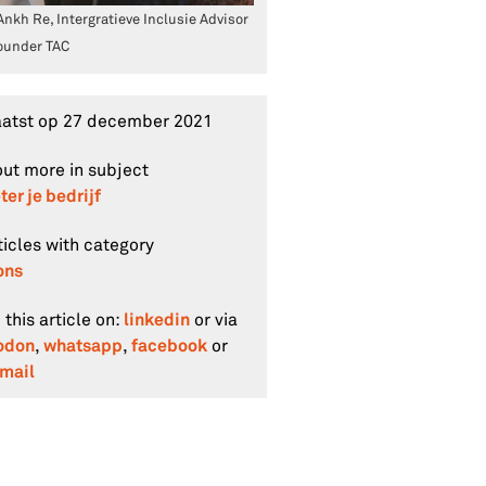
Ankh Re, Intergratieve Inclusie Advisor
ounder TAC
aatst op
27 december 2021
out more in subject
ter je bedrijf
rticles with category
ons
linkedin
 this article on:
or via
odon
whatsapp
facebook
,
,
or
mail