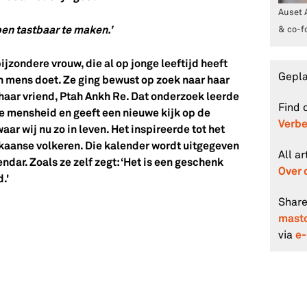
Auset 
en tastbaar te maken.’
& co-f
ijzondere vrouw, die al op jonge leeftijd heeft
Gepl
n mens doet. Ze ging bewust op zoek naar haar
 haar vriend, Ptah Ankh Re. Dat onderzoek leerde
Find 
de mensheid en geeft een nieuwe kijk op de
Verbe
aar wij nu zo in leven. Het inspireerde tot het
kaanse volkeren. Die kalender wordt uitgegeven
All a
endar. Zoals ze zelf zegt: ‘Het is een geschenk
Over 
.'
Share
mast
e-
via