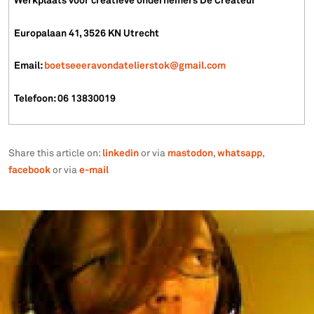
Werkplaats voor creatieve ondernemers De Createur
Europalaan 41, 3526 KN Utrecht
Email:
boetseeeravondatelierstok@gmail.com
Telefoon: 06 13830019
linkedin
mastodon
whatsapp
Share this article on:
or via
,
,
facebook
e-mail
or via