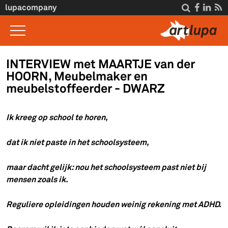
Overslaan en naar de inhoud gaan
lupacompany




Home
INTERVIEW met MAARTJE van der
HOORN, Meubelmaker en
Wat we doen
meubelstoffeerder - DWARZ
Inzicht
Ik kreeg op school te horen,
Interviews
Over ons
dat ik niet paste in het schoolsysteem,
Voor klanten
maar dacht gelijk: nou het schoolsysteem past niet bij
mensen zoals ik.
Contact
Reguliere opleidingen houden weinig rekening met ADHD.