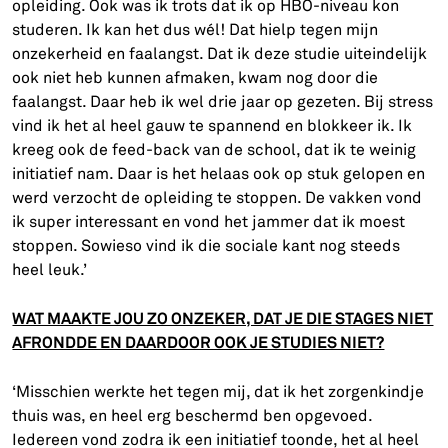
opleiding. Ook was ik trots dat ik op HBO-niveau kon
studeren. Ik kan het dus wél! Dat hielp tegen mijn
onzekerheid en faalangst. Dat ik deze studie uiteindelijk
ook niet heb kunnen afmaken, kwam nog door die
faalangst. Daar heb ik wel drie jaar op gezeten. Bij stress
vind ik het al heel gauw te spannend en blokkeer ik. Ik
kreeg ook de feed-back van de school, dat ik te weinig
initiatief nam. Daar is het helaas ook op stuk gelopen en
werd verzocht de opleiding te stoppen. De vakken vond
ik super interessant en vond het jammer dat ik moest
stoppen. Sowieso vind ik die sociale kant nog steeds
heel leuk.’
WAT MAAKTE JOU ZO ONZEKER, DAT JE DIE STAGES NIET
AFRONDDE EN DAARDOOR OOK JE STUDIES NIET?
‘Misschien werkte het tegen mij, dat ik het zorgenkindje
thuis was, en heel erg beschermd ben opgevoed.
Iedereen vond zodra ik een initiatief toonde, het al heel